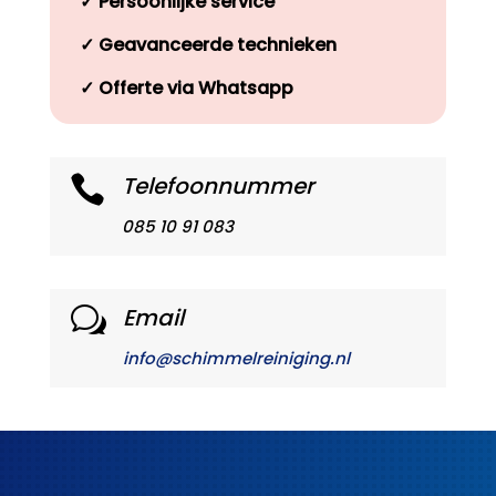
✓
Persoonlijke service
✓
Geavanceerde technieken
✓
Offerte via Whatsapp
Telefoonnummer

085 10 91 083
Email
w
info@schimmelreiniging.nl