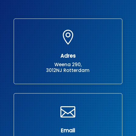

Adres
Weena 290,
3012NJ Rotterdam

Email