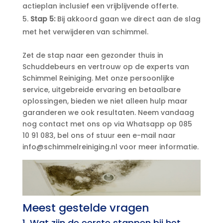
actieplan inclusief een vrijblijvende offerte.​
Stap 5:
Bij akkoord gaan we direct aan de slag
met het verwijderen van schimmel.​
Zet de stap naar een gezonder thuis in
Schuddebeurs en vertrouw op de experts van
Schimmel Reiniging.​ Met onze persoonlijke
service, uitgebreide ervaring en betaalbare
oplossingen, bieden we niet alleen hulp maar
garanderen we ook resultaten.​ Neem vandaag
nog contact met ons op via Whatsapp op 085
10 91 083, bel ons of stuur een e-mail naar
info@schimmelreiniging.​nl voor meer informatie.​
Meest gestelde vragen
1.​ Wat zijn de eerste stappen bij het