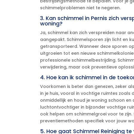
bestrijdingsmethode te bepalen.​ Voor je ge
schimmelproblemen niet te negeren.​
3.​ Kan schimmel in Pernis zich ver
woning?
Ja, schimmel kan zich verspreiden naar and
aangepakt.​ Schimmelsporen zijn licht en 
getransporteerd.​ Wanneer deze sporen op
uitgroeien tot een nieuwe schimmelkolonie.
professionele schimmelbestrijding.​ Schimm
verwijdering, maar ook preventieve oploss
4.​ Hoe kan ik schimmel in de toek
Voorkomen is beter dan genezen, zeker als
in je huis, vooral in vochtige ruimtes zoa
onmiddellijk en houd je woning schoon en 
luchtontvochtiger in bijzonder vochtige r
ook helpen om schimmelgroei voor te zijn.​
preventiemethoden specifiek voor jouw woni
5.​ Hoe gaat Schimmel Reiniging te 