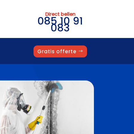
Direct bellen
085 10 91
083
Gratis offerte