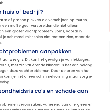
k.​
 huis of bedrijf?
arte of groene plekken die verschijnen op muren,
 een muffe geur verspreiden die niet alleen
n een groter vochtprobleem.​ Soms, vooral in
ul je schimmel misschien niet meteen zien, maar de
​
ochtproblemen aanpakken
aanwezig is.​ Dit kan het gevolg zijn van lekkages,
ernis, met zijn variërende klimaat, is het van belang
tegen deze vochtproblemen.​ Door de bron van het
voorkom je niet alleen schimmelvorming maar zorg je
ving.​
ondheidsrisico’s en schade aan
problemen veroorzaken, variërend van allergieën en