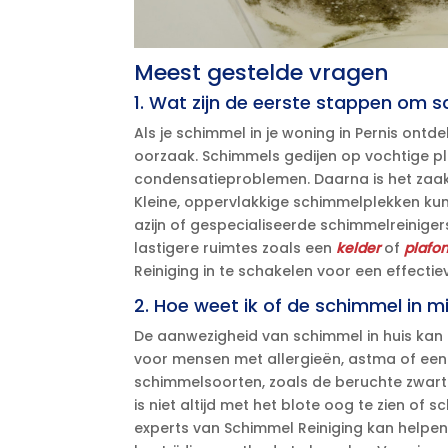
Meest gestelde vragen
1.​ Wat zijn de eerste stappen om s
Als je schimmel in je woning in Pernis ontde
oorzaak.​ Schimmels gedijen op vochtige p
condensatieproblemen.​ Daarna is het zaak
Kleine, oppervlakkige schimmelplekken ku
azijn of gespecialiseerde schimmelreinigers
lastigere ruimtes zoals een
kelder
of
plafo
Reiniging in te schakelen voor een effectieve
2.​ Hoe weet ik of de schimmel in mi
De aanwezigheid van schimmel in huis kan
voor mensen met allergieën, astma of ee
schimmelsoorten, zoals de beruchte zwarte
is niet altijd met het blote oog te zien of s
experts van Schimmel Reiniging kan helpen