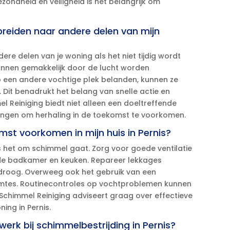
zondheid en veiligheid is het belangrijk om
spreiden naar andere delen van mijn
ere delen van je woning als het niet tijdig wordt
kunnen gemakkelijk door de lucht worden
 een andere vochtige plek belanden, kunnen ze
​ Dit benadrukt het belang van snelle actie en
el Reiniging biedt niet alleen een doeltreffende
ingen om herhaling in de toekomst te voorkomen.​
omst voorkomen in mijn huis in Pernis?
 het om schimmel gaat.​ Zorg voor goede ventilatie
ls de badkamer en keuken.​ Repareer lekkages
droog.​ Overweeg ook het gebruik van een
uimtes.​ Routinecontroles op vochtproblemen kunnen
 Schimmel Reiniging adviseert graag over effectieve
ng in Pernis.​
werk bij schimmelbestrijding in Pernis?