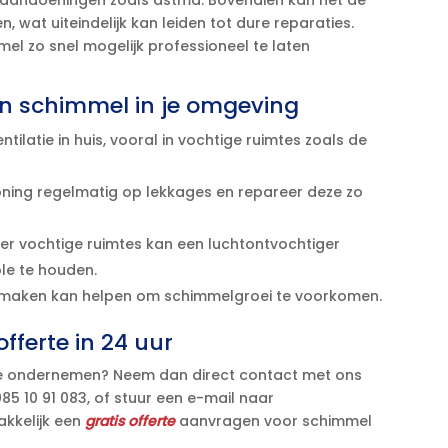
re aandoeningen zoals astma.​ Bovendien kan het de
, wat uiteindelijk kan leiden tot dure reparaties.​
l zo snel mogelijk professioneel te laten
n schimmel in je omgeving
ilatie in huis, vooral in vochtige ruimtes zoals de
oning regelmatig op lekkages en repareer deze zo
der vochtige ruimtes kan een luchtontvochtiger
e te houden.​
aken kan helpen om schimmelgroei te voorkomen.​
fferte in 24 uur
ctie ondernemen? Neem dan direct contact met ons
5 10 91 083, of stuur een e-mail naar
akkelijk een
gratis offerte
aanvragen voor schimmel