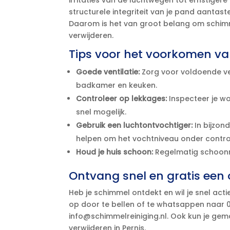
irritaties van de luchtwegen tot ernstige
structurele integriteit van je pand aantasten
Daarom is het van groot belang om schimme
verwijderen.​
Tips voor het voorkomen va
Goede ventilatie:
Zorg voor voldoende vent
badkamer en keuken.​
Controleer op lekkages:
Inspecteer je w
snel mogelijk.​
Gebruik een luchtontvochtiger:
In bijzon
helpen om het vochtniveau onder control
Houd je huis schoon:
Regelmatig schoonm
Ontvang snel en gratis een o
Heb je schimmel ontdekt en wil je snel a
op door te bellen of te whatsappen naar 08
info@schimmelreiniging.​nl.​ Ook kun je gem
verwijderen in Pernis.​