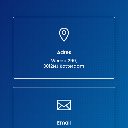

Adres
Weena 290,
3012NJ Rotterdam

Email