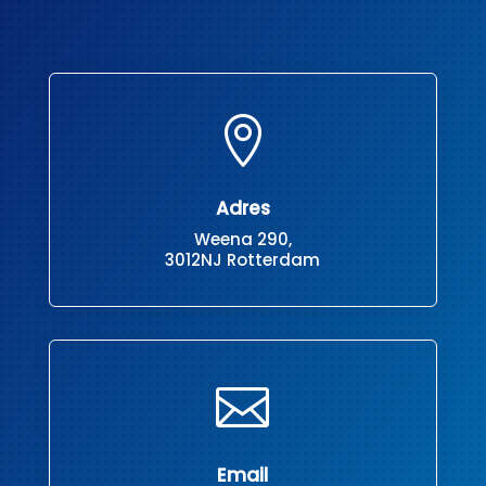

Adres
Weena 290,
3012NJ Rotterdam

Email