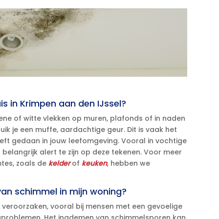
uis in Krimpen aan den IJssel?
ne of witte vlekken op muren, plafonds of in naden
 ruik je een muffe, aardachtige geur.​ Dit is vaak het
eeft gedaan in jouw leefomgeving.​ Vooral in vochtige
belangrijk alert te zijn op deze tekenen.​ Voor meer
mtes, zoals de
kelder
of
keuken
, hebben we
 van schimmel in mijn woning?
eroorzaken, vooral bij mensen met een gevoelige
egproblemen.​ Het inademen van schimmelsporen kan