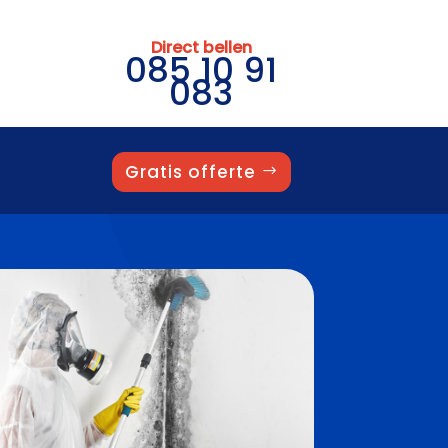
Direct bellen
085 10 91
083
Gratis offerte