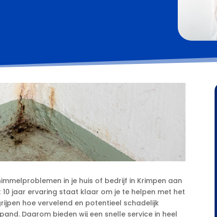
himmelproblemen in je huis of bedrijf in Krimpen aan
 10 jaar ervaring staat klaar om je te helpen met het
grijpen hoe vervelend en potentieel schadelijk
pand.​ Daarom bieden wij een snelle service in heel