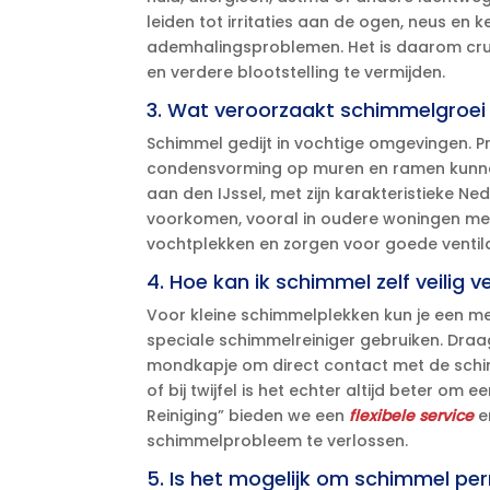
leiden tot irritaties aan de ogen, neus en ke
ademhalingsproblemen.​ Het is daarom cru
en verdere blootstelling te vermijden.​
3.​ Wat veroorzaakt schimmelgroei 
Schimmel gedijt in vochtige omgevingen.​ P
condensvorming op muren en ramen kunnen 
aan den IJssel, met zijn karakteristieke 
voorkomen, vooral in oudere woningen met 
vochtplekken en zorgen voor goede ventil
4.​ Hoe kan ik schimmel zelf veilig 
Voor kleine schimmelplekken kun je een m
speciale schimmelreiniger gebruiken.​ Dr
mondkapje om direct contact met de schi
of bij twijfel is het echter altijd beter om e
Reiniging” bieden we een
flexibele service
en
schimmelprobleem te verlossen.​
5.​ Is het mogelijk om schimmel pe