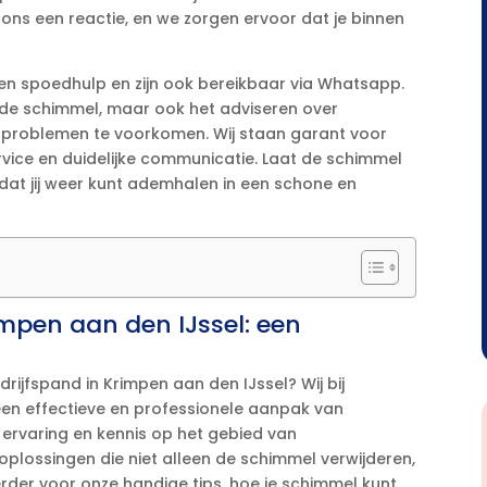
an ons een reactie, en we zorgen ervoor dat je binnen
eden spoedhulp en zijn ook bereikbaar via Whatsapp.​
n de schimmel, maar ook het adviseren over
problemen te voorkomen.​ Wij staan garant voor
vice en duidelijke communicatie.​ Laat de schimmel
zodat jij weer kunt ademhalen in een schone en
mpen aan den IJssel: een
drijfspand in Krimpen aan den IJssel? Wij bij
 een effectieve en professionele aanpak van
ervaring en kennis op het gebied van
 oplossingen die niet alleen de schimmel verwijderen,
der voor onze handige tips, hoe je schimmel kunt