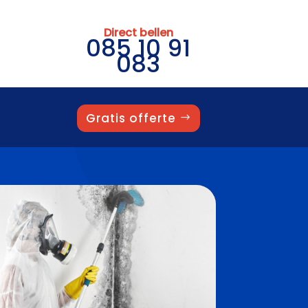
Direct bellen
085 10 91
083
Gratis offerte