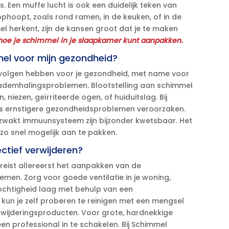
​ Een muffe lucht is ook een duidelijk teken van
ophoopt, zoals rond ramen, in de keuken, of in de
el herkent, zijn de kansen groot dat je te maken
hoe je schimmel in je slaapkamer kunt aanpakken.​
mel voor mijn gezondheid?
gevolgen hebben voor je gezondheid, met name voor
ademhalingsproblemen.​ Blootstelling aan schimmel
ezen, geïrriteerde ogen, of huiduitslag.​ Bij
fs ernstigere gezondheidsproblemen veroorzaken.​
zwakt immuunsysteem zijn bijzonder kwetsbaar.​ Het
 snel mogelijk aan te pakken.​
fectief verwijderen?
ereist allereerst het aanpakken van de
en.​ Zorg voor goede ventilatie in je woning,
vochtigheid laag met behulp van een
 kun je zelf proberen te reinigen met een mengsel
rwijderingsproducten.​ Voor grote, hardnekkige
professional in te schakelen.​ Bij Schimmel