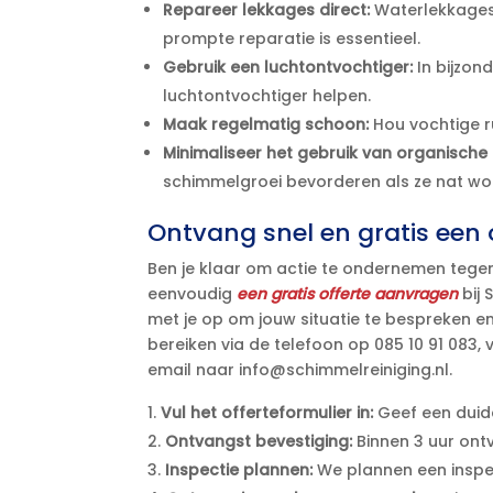
Repareer lekkages direct:
Waterlekkages
prompte reparatie is essentieel.​
Gebruik een luchtontvochtiger:
In bijzon
luchtontvochtiger helpen.​
Maak regelmatig schoon:
Hou vochtige r
Minimaliseer het gebruik van organische
schimmelgroei bevorderen als ze nat wor
Ontvang snel en gratis een o
Ben je klaar om actie te ondernemen tegen 
eenvoudig
een gratis offerte aanvragen
bij 
met je op om jouw situatie te bespreken e
bereiken via de telefoon op 085 10 91 083,
email naar info@schimmelreiniging.​nl.​
Vul het offerteformulier in:
Geef een duide
Ontvangst bevestiging:
Binnen 3 uur ontv
Inspectie plannen:
We plannen een inspec