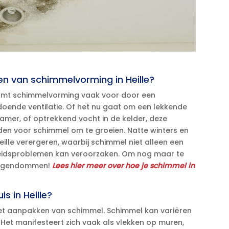
en van schimmelvorming in Heille?
, komt schimmelvorming vaak voor door een
ende ventilatie.​ Of het nu gaat om een lekkende
kamer, of optrekkend vocht in de kelder, deze
n voor schimmel om te groeien.​ Natte winters en
ille verergeren, waarbij schimmel niet alleen een
idsproblemen kan veroorzaken.​ Om nog maar te
 eigendommen!
Lees hier meer over hoe je schimmel in
is in Heille?
 het aanpakken van schimmel.​ Schimmel kan variëren
d.​ Het manifesteert zich vaak als vlekken op muren,