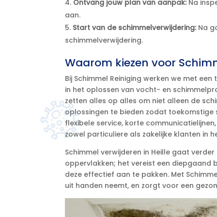
Ontvang jouw plan van aanpak:
Na inspe
aan.​
Start van de schimmelverwijdering:
Na go
schimmelverwijdering.​
Waarom kiezen voor Schimm
Bij Schimmel Reiniging werken we met een t
in het oplossen van vocht- en schimmelprob
zetten alles op alles om niet alleen de sc
oplossingen te bieden zodat toekomstige
flexibele service, korte communicatielijne
zowel particuliere als zakelijke klanten in h
Schimmel verwijderen in Heille gaat verd
oppervlakken; het vereist een diepgaand
deze effectief aan te pakken.​ Met Schimmel
uit handen neemt, en zorgt voor een gezon