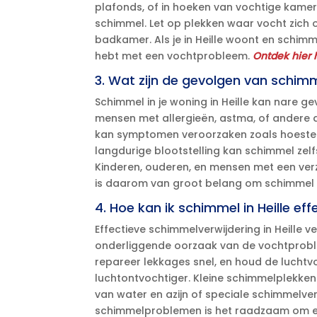
plafonds, of in hoeken van vochtige kamers.
schimmel.​ Let op plekken waar vocht zich 
badkamer.​ Als je in Heille woont en schimm
hebt met een vochtprobleem.​
Ontdek hier 
3.​ Wat zijn de gevolgen van schim
Schimmel in je woning in Heille kan nare 
mensen met allergieën, astma, of andere 
kan symptomen veroorzaken zoals hoesten, ni
langdurige blootstelling kan schimmel zel
Kinderen, ouderen, en mensen met een ver
is daarom van groot belang om schimmel zo
4.​ Hoe kan ik schimmel in Heille ef
Effectieve schimmelverwijdering in Heille v
onderliggende oorzaak van de vochtproblem
repareer lekkages snel, en houd de lucht
luchtontvochtiger.​ Kleine schimmelplekken
van water en azijn of speciale schimmelve
schimmelproblemen is het raadzaam om een 