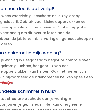
w situatie te identificeren.​
, en hoe doe ik dat veilig?
r wees voorzichtig.​ Bescherming is key: draag
heidsbril.​ Gebruik voor kleine oppervlakken een
n speciale schimmelreiniger.​ Echter, bij grote
verstandig om dit over te laten aan de
 hebben de juiste kennis, ervaring en gereedschappen
jderen.​
van schimmel in mijn woning?
e woning in Heerjansdam begint bij controle over
Regelmatig luchten, het gebruik van een
e oppervlakken kan helpen.​ Ook het fixeren van
 in bijvoorbeeld de badkamer en keuken speelt een
tietips
.​
andelde schimmel in huis?
tot structurele schade aan je woning in
jou en je gezinsleden.​ Het kan allergieën en