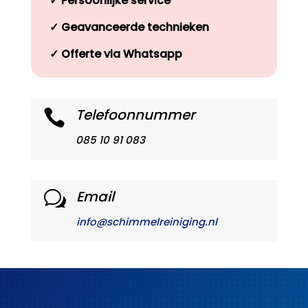
✓
Persoonlijke service
✓
Geavanceerde technieken
✓
Offerte via Whatsapp
Telefoonnummer

085 10 91 083
Email
w
info@schimmelreiniging.nl