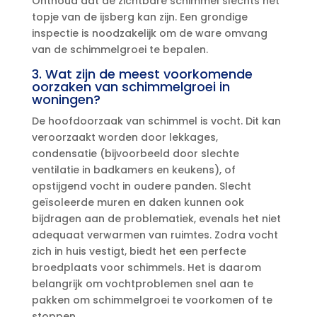
Onthoud dat de zichtbare schimmel slechts het
topje van de ijsberg kan zijn.​ Een grondige
inspectie is noodzakelijk om de ware omvang
van de schimmelgroei te bepalen.​
3.​ Wat zijn de meest voorkomende
oorzaken van schimmelgroei in
woningen?
De hoofdoorzaak van schimmel is vocht.​ Dit kan
veroorzaakt worden door lekkages,
condensatie (bijvoorbeeld door slechte
ventilatie in badkamers en keukens), of
opstijgend vocht in oudere panden.​ Slecht
geïsoleerde muren en daken kunnen ook
bijdragen aan de problematiek, evenals het niet
adequaat verwarmen van ruimtes.​ Zodra vocht
zich in huis vestigt, biedt het een perfecte
broedplaats voor schimmels.​ Het is daarom
belangrijk om vochtproblemen snel aan te
pakken om schimmelgroei te voorkomen of te
stoppen.​